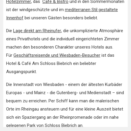
Hotelzimmer
, das
Café & Bistro
und in den Sommermonaten
ist der windgeschützte und im
mediterranen Stil gestaltete
Innenhof
bei unseren Gästen besonders beliebt.
Die
Lage direkt am Rheinufer
, die unkomplizierte Atmosphäre
eines Privathotels und die individuell eingerichteten Zimmer
machen den besonderen Charakter unseres Hotels aus.
Für
Geschäftsreisende und Wiesbaden-Besucher
ist das
Hotel & Café Am Schloss Biebrich ein beliebter
Ausgangspunkt.
Die Innenstadt von Wiesbaden - einem der ältesten Kurbäder
Europas - und Mainz - die Gutenberg- und Medienstadt – sind
bequem zu erreichen. Per Schiff kann man die malerischen
Orte im Rheingau ansteuern und für eine kleine Auszeit bietet
sich ein Spaziergang an der Rheinpromenade oder im nahe
gelegenen Park von
Schloss Biebrich
an.