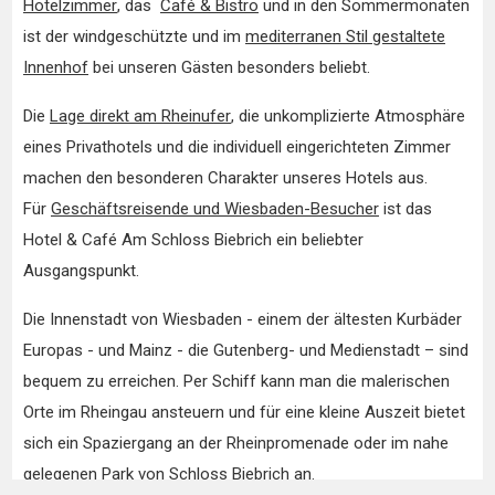
Hotelzimmer
, das
Café & Bistro
und in den Sommermonaten
ist der windgeschützte und im
mediterranen Stil gestaltete
Innenhof
bei unseren Gästen besonders beliebt.
Die
Lage direkt am Rheinufer
, die unkomplizierte Atmosphäre
eines Privathotels und die individuell eingerichteten Zimmer
machen den besonderen Charakter unseres Hotels aus.
Für
Geschäftsreisende und Wiesbaden-Besucher
ist das
Hotel & Café Am Schloss Biebrich ein beliebter
Ausgangspunkt.
Die Innenstadt von Wiesbaden - einem der ältesten Kurbäder
Europas - und Mainz - die Gutenberg- und Medienstadt – sind
bequem zu erreichen. Per Schiff kann man die malerischen
Orte im Rheingau ansteuern und für eine kleine Auszeit bietet
sich ein Spaziergang an der Rheinpromenade oder im nahe
gelegenen Park von
Schloss Biebrich
an.