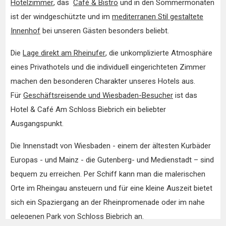
Hotelzimmer
, das
Café & Bistro
und in den Sommermonaten
ist der windgeschützte und im
mediterranen Stil gestaltete
Innenhof
bei unseren Gästen besonders beliebt.
Die
Lage direkt am Rheinufer
, die unkomplizierte Atmosphäre
eines Privathotels und die individuell eingerichteten Zimmer
machen den besonderen Charakter unseres Hotels aus.
Für
Geschäftsreisende und Wiesbaden-Besucher
ist das
Hotel & Café Am Schloss Biebrich ein beliebter
Ausgangspunkt.
Die Innenstadt von Wiesbaden - einem der ältesten Kurbäder
Europas - und Mainz - die Gutenberg- und Medienstadt – sind
bequem zu erreichen. Per Schiff kann man die malerischen
Orte im Rheingau ansteuern und für eine kleine Auszeit bietet
sich ein Spaziergang an der Rheinpromenade oder im nahe
gelegenen Park von
Schloss Biebrich
an.