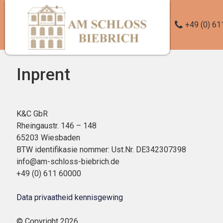
+49 (0) 6
Inprent
K&C GbR
Rheingaustr. 146 – 148
65203 Wiesbaden
BTW identifikasie nommer: Ust.Nr. DE342307398
info@am-schloss-biebrich.de
+49 (0) 611 60000
Data privaatheid kennisgewing
© Copyright 2026