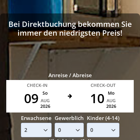
Bei Direktbuchung bekommen Sie
immer den niedrigsten Preis!
Anreise / Abreise
CHECK-IN
CHECK-OUT
09
10
So
Mo
AUG
AUG
2026
2026
Erwachsene
Gewerblich
Kinder (4-14)