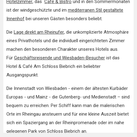
Hotelzimmer
, das
Café & Bistro
und in den Sommermonaten
ist der windgeschützte und im
mediterranen Stil gestaltete
Innenhof
bei unseren Gästen besonders beliebt.
Die
Lage direkt am Rheinufer
, die unkomplizierte Atmosphäre
eines Privathotels und die individuell eingerichteten Zimmer
machen den besonderen Charakter unseres Hotels aus.
Für
Geschäftsreisende und Wiesbaden-Besucher
ist das
Hotel & Café Am Schloss Biebrich ein beliebter
Ausgangspunkt.
Die Innenstadt von Wiesbaden - einem der ältesten Kurbäder
Europas - und Mainz - die Gutenberg- und Medienstadt – sind
bequem zu erreichen. Per Schiff kann man die malerischen
Orte im Rheingau ansteuern und für eine kleine Auszeit bietet
sich ein Spaziergang an der Rheinpromenade oder im nahe
gelegenen Park von
Schloss Biebrich
an.