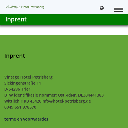
Inprent
Inprent
Vintage Hotel Petrisberg
Sickingenstraße 11
D-54296 Trier
BTW identifikasie nommer: Ust.-IdNr. DE304441383
Wittlich HRB 43420info@hotel-petrisberg.de
0049 651 978570
terme en voorwaardes