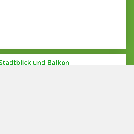
tadtblick und Balkon
mit Balkon und Panorama-Blick über die Stadt
d Entspannung nach einem langen Tag. Alle unsere
abel-TV, sowie kostenfreiem Internetzugang über