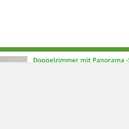
Doppelzimmer mit Panorama -S
Unsere komfortablen hellen Doppelzimmer 
bieten Ihnen eine fantastische Aussicht un
Zimmer sind mit Balkon, DU/WC, Föhn und K
W-Lan ausgestattet.