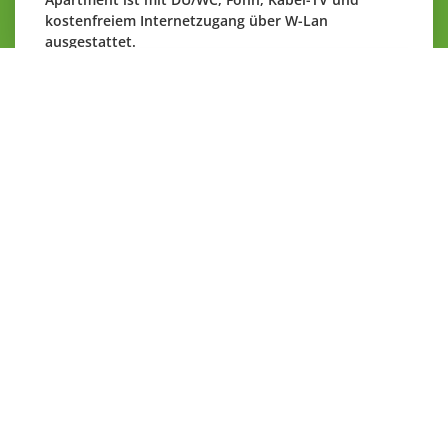
kostenfreiem Internetzugang über W-Lan
ausgestattet.
Doppelzimmer mit Waldblick und Balkon
Nach einem erlebnisreichen Tag bieten Ihnen
unsere Doppelzimmer mit Waldblick eine Oase der
Ruhe und Entspannung. Alle Zimmer sind mit
Balkon, DU/WC, Föhn und Kabel-TV, sowie