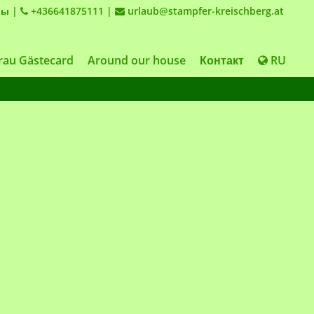
лы
|
+436641875111
|
urlaub@stampfer-kreischberg.at
au Gästecard
Around our house
Контакт
RU