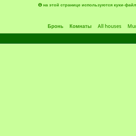
на этой странице используются куки-фай
Бронь
Комнаты
All houses
Mur