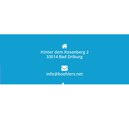
Hinter dem Rosenberg 2
33014 Bad Driburg
info@boehlers.net
05253 1235
Protecția datelor cu caracter personal
© Copyright 2026 - Böhler`s Landgasthaus