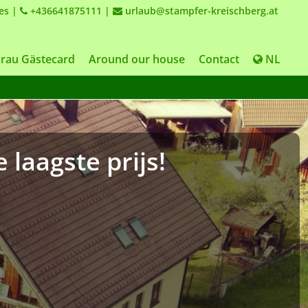
es
|
+436641875111
|
urlaub@stampfer-kreischberg.at
rau Gästecard
Around our house
Contact
NL
 laagste prijs!