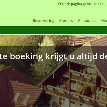
Deze pagina gebruikt cooki
Reservering
Kamers
All houses
Mu
e boeking krijgt u altijd de